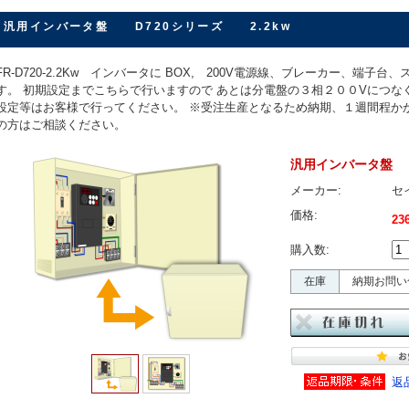
汎用インバータ盤 D720シリーズ 2.2kw
FR-D720-2.2Kw インバータに BOX, 200V電源線、ブレーカー、端子
す。 初期設定までこちらで行いますので あとは分電盤の３相２００Vにつな
設定等はお客様で行ってください。 ※受注生産となるため納期、１週間程か
の方はご相談ください。
汎用インバータ盤 D
メーカー:
セ
価格:
23
購入数:
在庫
納期お問い
返