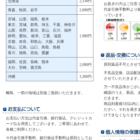
北海道
2,530円
お急ぎの方はご注意
代金引換手数料より
青森、秋田、岩手
2,090円
っています。
宮城、山形、福島、栃木
東京、茨城、群馬、埼玉、千葉、神奈川
山梨、長野、新潟、富山、石川、福井
静岡、愛知、 岐阜、三重、滋賀
1,980円
京都、奈良、和歌山、大阪、兵庫
岡山、広島、山口、鳥取、島根
香川、徳島、高知、愛媛
福岡、佐賀、長崎、熊本
原則返品不可とさせ
2,090円
大分、宮崎、鹿児島
不良品交換、誤品配
沖縄
3,300円
させていただきます
万一不良品等がござ
確認のうえ、新品、
離島、一部の地域は別途ご負担いただきます。
だきます。
商品到着後5日以内
ださい。それを過ぎ
けできなくなります
お支払い方法は代金引換、銀行振込、クレジットカ
ード払を用意してございます。ご希望にあわせて、
各種ご利用ください。
※代金引換手数料、銀行振込手数料は原則としてお