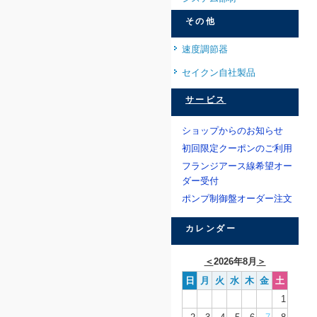
その他
速度調節器
セイクン自社製品
サービス
ショップからのお知らせ
初回限定クーポンのご利用
フランジアース線希望オー
ダー受付
ポンプ制御盤オーダー注文
カレンダー
＜
2026年8月
＞
日
月
火
水
木
金
土
1