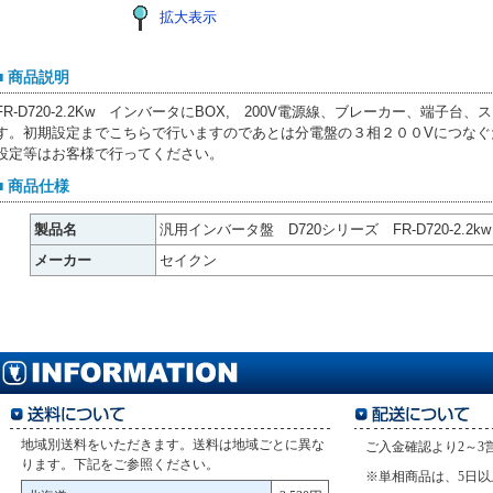
拡大表示
■ 商品説明
FR-D720-2.2Kw インバータにBOX, 200V電源線、ブレーカー、端子
す。初期設定までこちらで行いますのであとは分電盤の３相２００Vにつなぐ
設定等はお客様で行ってください。
■ 商品仕様
製品名
汎用インバータ盤 D720シリーズ FR-D720-2.2kw
メーカー
セイクン
地域別送料をいただきます。送料は地域ごとに異な
ご入金確認より2～3
ります。下記をご参照ください。
※単相商品は、5日