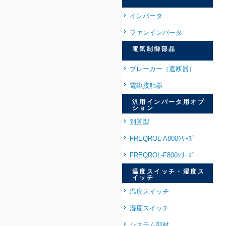
インバータ
ファンインバータ
電気制御部品
ブレーカー（遮断器）
電磁接触器
汎用インバータ用オプ
ション
別置型
FREQROL-A800ｼﾘｰｽﾞ
FREQROL-F800ｼﾘｰｽﾞ
温度スイッチ・湿度ス
イッチ
温度スイッチ
湿度スイッチ
システム部材