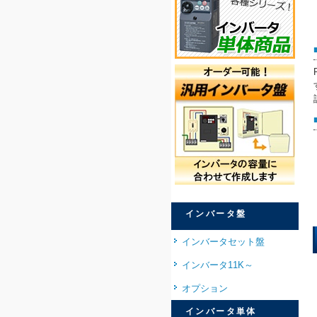
インバータ盤
インバータセット盤
インバータ11K～
オプション
インバータ単体