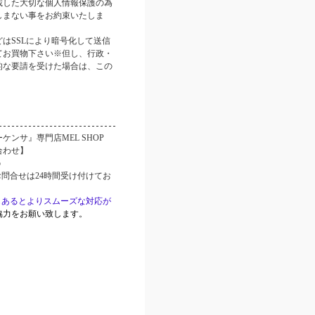
載した大切な個人情報保護の為
しまない事をお約束いたしま
はSSLにより暗号化して送信
てお買物下さい※但し、行政・
的な要請を受けた場合は、この
。
ケンサ』専門店MEL SHOP
合わせ】
p
お問合せは24時間受け付けてお
もあるとよりスムーズな対応が
協力をお願い致します。