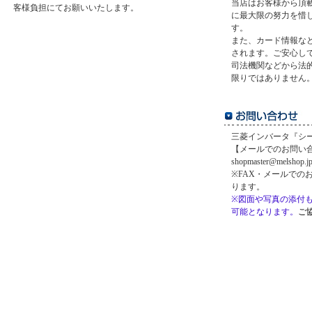
当店はお客様から頂
客様負担にてお願いいたします。
に最大限の努力を惜
す。
また、カード情報など
されます。ご安心し
司法機関などから法
限りではありません
三菱インバータ『シー
【メールでのお問い
shopmaster@melshop.j
※FAX・メールでの
ります。
※図面や写真の添付
可能となります。
ご