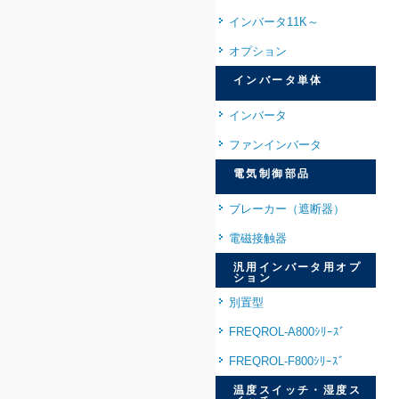
インバータ11K～
オプション
インバータ単体
インバータ
ファンインバータ
電気制御部品
ブレーカー（遮断器）
電磁接触器
汎用インバータ用オプ
ション
別置型
FREQROL-A800ｼﾘｰｽﾞ
FREQROL-F800ｼﾘｰｽﾞ
温度スイッチ・湿度ス