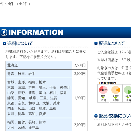
1件～4件 （全4件）
地域別送料をいただきます。送料は地域ごとに異な
ご入金確認より2～3
ります。下記をご参照ください。
※単相商品は、5日
北海道
2,530円
お急ぎの方はご注意
代金引換手数料より
青森、秋田、岩手
2,090円
っています。
宮城、山形、福島、栃木
東京、茨城、群馬、埼玉、千葉、神奈川
山梨、長野、新潟、富山、石川、福井
静岡、愛知、 岐阜、三重、滋賀
1,980円
京都、奈良、和歌山、大阪、兵庫
岡山、広島、山口、鳥取、島根
香川、徳島、高知、愛媛
福岡、佐賀、長崎、熊本
原則返品不可とさせ
2,090円
大分、宮崎、鹿児島