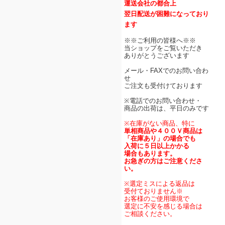
運送会社の都合上
翌日配送が困難になっており
ます
※※ご利用の皆様へ※※
当ショップをご覧いただき
ありがとうございます
メール・FAXでのお問い合わ
せ
ご注文も受付けております
※電話でのお問い合わせ・
商品の出荷は、平日のみです
※在庫がない商品、特に
単相商品や４００Ｖ商品は
「在庫あり」の場合でも
入荷に５日以上かかる
場合もあります。
お急ぎの方はご注意くださ
い。
※選定ミスによる返品は
受付ておりません※
お客様のご使用環境で
選定に不安を感じる場合は
ご相談ください。