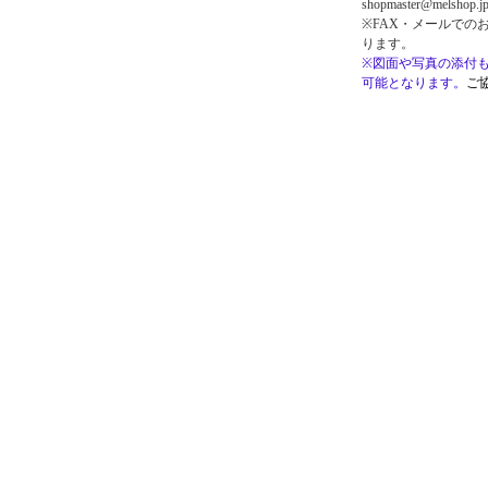
shopmaster@melshop.j
※FAX・メールでの
ります。
※図面や写真の添付
可能となります。
ご