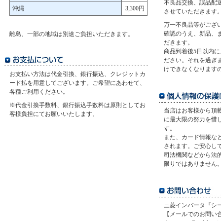
不良品交換、誤品配
沖縄
3,300円
させていただきます
万一不良品等がござ
確認のうえ、新品、
離島、一部の地域は別途ご負担いただきます。
だきます。
商品到着後5日以内
ださい。それを過ぎ
けできなくなります
お支払い方法は代金引換、銀行振込、クレジットカ
ード払を用意してございます。ご希望にあわせて、
各種ご利用ください。
※代金引換手数料、銀行振込手数料は原則としてお
当店はお客様から頂
客様負担にてお願いいたします。
に最大限の努力を惜
す。
また、カード情報など
されます。ご安心し
司法機関などから法
限りではありません
三菱インバータ『シー
【メールでのお問い