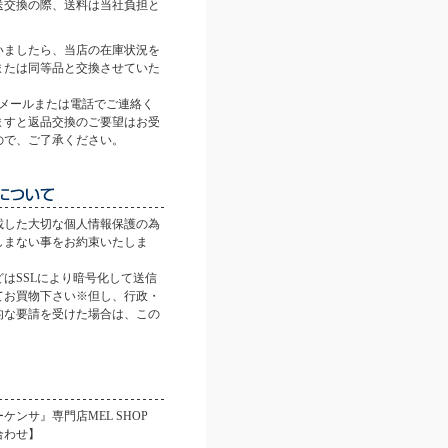
送交換の際、送料は当社負担と
。
いましたら、当店の在庫状況を
または同等品と交換させていた
にメールまたは電話でご連絡く
ますと返品交換のご要望はお受
ので、ご了承ください。
載した大切な個人情報保護の為
しまない事をお約束いたしま
はSSLにより暗号化して送信
てお買物下さい※但し、行政・
的な要請を受けた場合は、この
。
ケンサ』専門店MEL SHOP
合わせ】