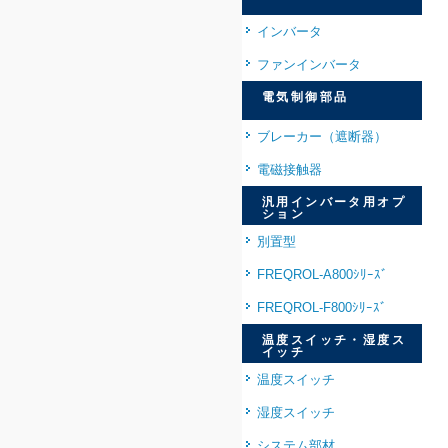
インバータ
ファンインバータ
電気制御部品
ブレーカー（遮断器）
電磁接触器
汎用インバータ用オプ
ション
別置型
FREQROL-A800ｼﾘｰｽﾞ
FREQROL-F800ｼﾘｰｽﾞ
温度スイッチ・湿度ス
イッチ
温度スイッチ
湿度スイッチ
システム部材