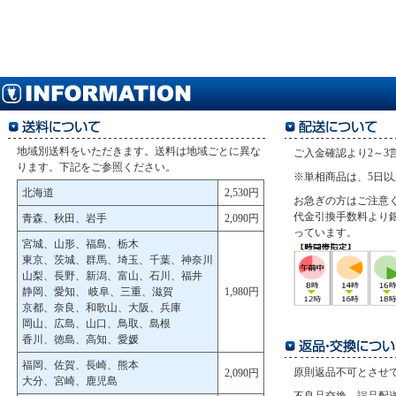
地域別送料をいただきます。送料は地域ごとに異な
ご入金確認より2～3
ります。下記をご参照ください。
※単相商品は、5日
北海道
2,530円
お急ぎの方はご注意
代金引換手数料より
青森、秋田、岩手
2,090円
っています。
宮城、山形、福島、栃木
東京、茨城、群馬、埼玉、千葉、神奈川
山梨、長野、新潟、富山、石川、福井
静岡、愛知、 岐阜、三重、滋賀
1,980円
京都、奈良、和歌山、大阪、兵庫
岡山、広島、山口、鳥取、島根
香川、徳島、高知、愛媛
福岡、佐賀、長崎、熊本
原則返品不可とさせ
2,090円
大分、宮崎、鹿児島