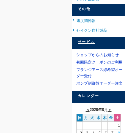
その他
速度調節器
セイクン自社製品
サービス
ショップからのお知らせ
初回限定クーポンのご利用
フランジアース線希望オー
ダー受付
ポンプ制御盤オーダー注文
カレンダー
＜
2026年8月
＞
日
月
火
水
木
金
土
1