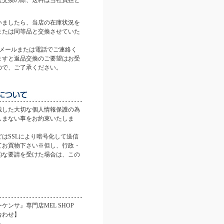
送交換の際、送料は当社負担と
。
いましたら、当店の在庫状況を
または同等品と交換させていた
にメールまたは電話でご連絡く
ますと返品交換のご要望はお受
ので、ご了承ください。
載した大切な個人情報保護の為
しまない事をお約束いたしま
はSSLにより暗号化して送信
てお買物下さい※但し、行政・
的な要請を受けた場合は、この
。
ケンサ』専門店MEL SHOP
合わせ】
p