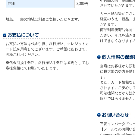
不良品交換、誤品配
沖縄
3,300円
させていただきます
万一不良品等がござ
確認のうえ、新品、
離島、一部の地域は別途ご負担いただきます。
だきます。
商品到着後5日以内
ださい。それを過ぎ
けできなくなります
お支払い方法は代金引換、銀行振込、クレジットカ
ード払を用意してございます。ご希望にあわせて、
各種ご利用ください。
※代金引換手数料、銀行振込手数料は原則としてお
当店はお客様から頂
客様負担にてお願いいたします。
に最大限の努力を惜
す。
また、カード情報など
されます。ご安心し
司法機関などから法
限りではありません
三菱インバータ『シー
【メールでのお問い
shopmaster@melshop.j