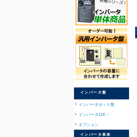
インバータ盤
インバータセット盤
インバータ11K～
オプション
インバータ単体