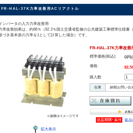
FR-HAL-37K力率改善用ACリアクトル
インバータの入力力率改善用
力率改善効果は、約88％（92.3％国土交通省監修の公共建築工事標準仕様書
基づき基本派の力率を1として計算した場合）です。
FR-HAL-37K力率改
標準価格(税込):
0円
価格:
82,
購入数:
在庫
納期お問い合
返品
拡大表示