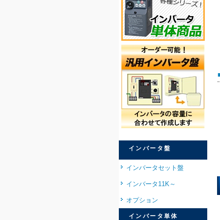
インバータ盤
インバータセット盤
インバータ11K～
オプション
インバータ単体