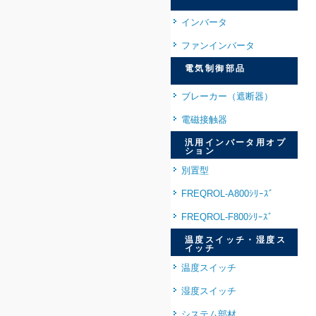
インバータ
ファンインバータ
電気制御部品
ブレーカー（遮断器）
電磁接触器
汎用インバータ用オプ
ション
別置型
FREQROL-A800ｼﾘｰｽﾞ
FREQROL-F800ｼﾘｰｽﾞ
温度スイッチ・湿度ス
イッチ
温度スイッチ
湿度スイッチ
システム部材