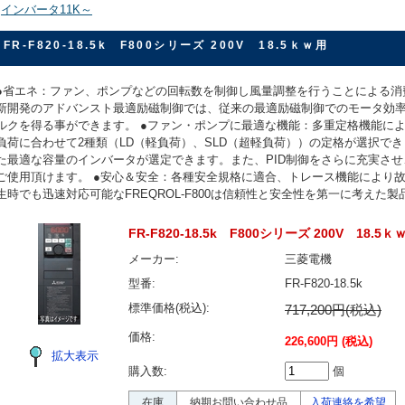
>
インバータ11K～
FR-F820-18.5k F800シリーズ 200V 18.5ｋｗ用
●省エネ：ファン、ポンプなどの回転数を制御し風量調整を行うことによる消
新開発のアドバンスト最適励磁制御では、従来の最適励磁制御でのモータ効
ルクを得る事ができます。 ●ファン・ポンプに最適な機能：多重定格機能に
負荷に合わせて2種類（LD（軽負荷）、SLD（超軽負荷））の定格が選択で
た最適な容量のインバータが選定できます。また、PID制御をさらに充実さ
ご使用頂けます。 ●安心＆安全：各種安全規格に適合、トレース機能により
生時でも迅速対応可能なFREQROL-F800は信頼性と安全性を第一に考えた製
FR-F820-18.5k F800シリーズ 200V 18.
メーカー:
三菱電機
型番:
FR-F820-18.5k
標準価格(税込):
717,200円(税込)
価格:
226,600円
(税込)
拡大表示
購入数:
個
在庫
納期お問い合わせ品
入荷連絡を希望