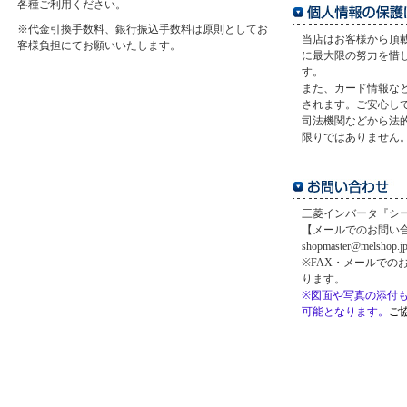
各種ご利用ください。
※代金引換手数料、銀行振込手数料は原則としてお
当店はお客様から頂
客様負担にてお願いいたします。
に最大限の努力を惜
す。
また、カード情報など
されます。ご安心し
司法機関などから法
限りではありません
三菱インバータ『シー
【メールでのお問い
shopmaster@melshop.j
※FAX・メールでの
ります。
※図面や写真の添付
可能となります。
ご