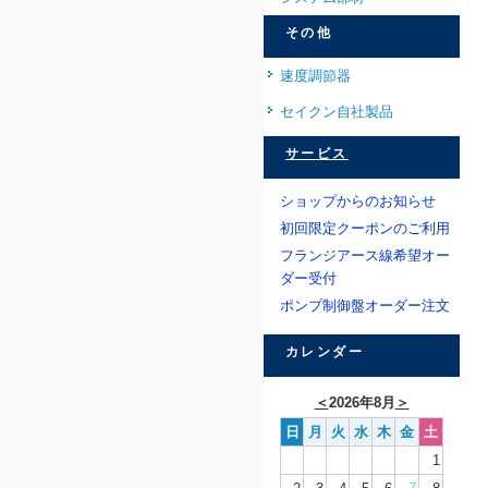
その他
速度調節器
セイクン自社製品
サービス
ショップからのお知らせ
初回限定クーポンのご利用
フランジアース線希望オー
ダー受付
ポンプ制御盤オーダー注文
カレンダー
＜
2026年8月
＞
日
月
火
水
木
金
土
1