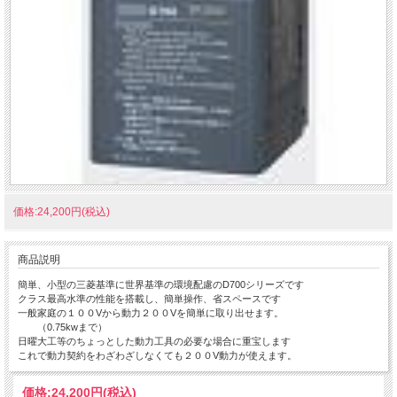
価格:24,200円(税込)
商品説明
簡単、小型の三菱基準に世界基準の環境配慮のD700シリーズです
クラス最高水準の性能を搭載し、簡単操作、省スペースです
一般家庭の１００Vから動力２００Vを簡単に取り出せます。
（0.75kwまで）
日曜大工等のちょっとした動力工具の必要な場合に重宝します
これで動力契約をわざわざしなくても２００V動力が使えます。
価格:
24,200円
(税込)